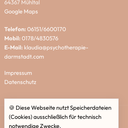
64367 Mühltal
Google Maps
Telefon:
06151/6600170
Mobil:
0178/4830576
E-Mail:
klaudia@psychotherapie-
darmstadt.com
Impressum
Datenschutz
🍪 Diese Webseite nutzt Speicherdateien
(Cookies) ausschließlich für technisch
notwendige Zwecke.