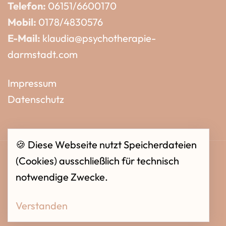
Telefon:
06151/6600170
Mobil:
0178/4830576
E-Mail:
klaudia@psychotherapie-
darmstadt.com
Impressum
Datenschutz
🍪 Diese Webseite nutzt Speicherdateien
(Cookies) ausschließlich für technisch
notwendige Zwecke.
© 2026 /
Psychotherapie Darmstadt
.
Verstanden